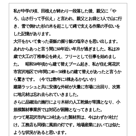
私が中学の頃、田植えが終わり一段落した後、親父に「や
ろ、山さ行って手伝え」と言われ、親父とお袋と3人で山に行
き、雪で倒れた杉の木を起こして縄で支える作業の手伝いを
した記憶があります。
大汗をかいて食った昼飯の握り飯の塩辛さを思い出します。
あれからあっと言う間に60年近い年月が過ぎました。私は20
歳で大工の丁稚奉公を終え、フリーとして仕事を始めまし
た。 昭和50年頃から建て替えブーム起き、私が住む尾花沢
市宮沢地区で1年間に40～50棟もの建て替えがあったと言うか
ら驚きです。（今では数年に1棟あるかないか）
建築ラッシュと共に安価な外材が大量に市場に出回り、次第
に地元材は忘れ去られていきました。
さらに品確法の施行により木材の人工乾燥が常識となり、小
規模製材事業所では対応が困難となってきました。
かつて尾花沢市内に24社あった製材所は、今はわずか3社だ
け。工務店も同様に風前の灯です。地場産業においては似た
ような状況があると思います。