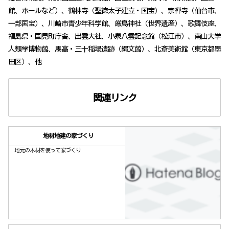
館、ホールなど）、鶴林寺（聖徳太子建立・国宝）、宗禅寺（仙台市、
一部国宝）、川崎市青少年科学館、厳島神社（世界遺産）、歌舞伎座、
福島県・国見町庁舎、出雲大社、小泉八雲記念館（松江市）、南山大学
人類学博物館、馬高・三十稲場遺跡（縄文館）、北斎美術館（東京都墨
田区）、他
関連リンク
地材地建の家づくり
地元の木材を使って家づくり