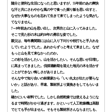
随分と便利な生活になったと思いますが、55年前のあの爽快
な汗と共にさわやかな風の中で食った握り飯を思い出すと、
なぜか大事なものを忘れて生きて来てしまったような気がし
てなりません。
7～8年前あの山を思い出し、次男坊と山に入ってみました。
そこで見た杉の木は約50年の勇壮な姿でした。
親父は、毎年農閑期には山に入り下刈りや枝打ちと手入れを
していたようでした。あれからずっと考えて来ました。なぜ
もっと山を見て来なかったのか。
この杉を活かしたい。山を活かしたい。そんな思いが日増し
に高まってきました。伐採適齢期を迎えた地元の木を活かす
ことができない悔しさがありました。
そんな中で知り合いの林業家から「いい丸太が出たが要らな
いか」と話があり、早速、製材所より賃挽きをしてもらいま
した。
確かにいい材料でした。しかし自然乾燥では使えるようにな
るまで時間がかかり過ぎます。かといって人工乾燥機は高額
でとても手が出ません。そもそも製材所さんならまだしも、