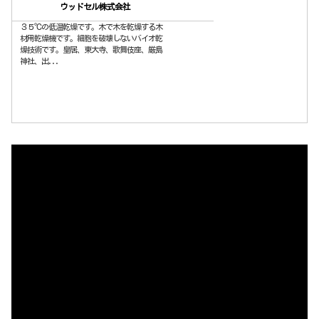
ウッドセル株式会社
３５℃の低温乾燥です。木で木を乾燥する木
材用乾燥機です。細胞を破壊しないバイオ乾
燥技術です。皇居、東大寺、歌舞伎座、厳島
神社、出...