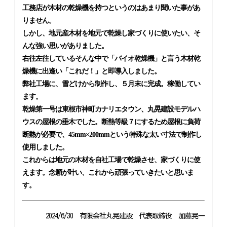
工務店が木材の乾燥機を持つというのはあまり聞いた事があ
りません。
しかし、地元産木材を地元で乾燥し家づくりに使いたい、そ
んな強い思いがありました。
右往左往しているそんな中で「バイオ乾燥機」と言う木材乾
燥機に出逢い「これだ！」と即導入しました。
弊社工場に、雪どけから制作し、５月末に完成。稼働してい
ます。
乾燥第一号は東根市神町カナリエタウン、丸晃建設モデルハ
ウスの屋根の垂木でした。断熱等級７にするため屋根に負荷
断熱が必要で、45mm×200mmという特殊な太い寸法で制作し
使用しました。
これからは地元の木材を自社工場で乾燥させ、家づくりに使
えます。念願が叶い、これから頑張っていきたいと思いま
す。
2024/6/30 有限会社丸晃建設 代表取締役 加藤晃一