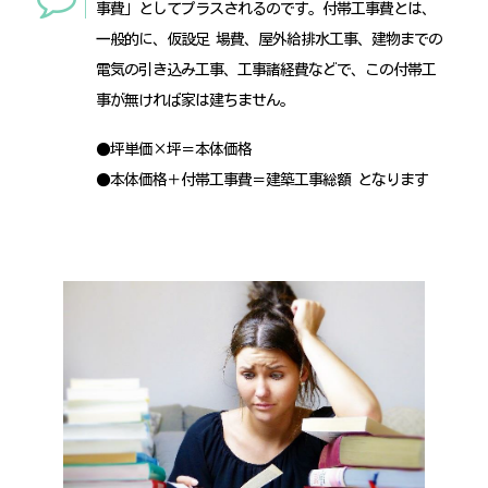
事費」としてプラスされるのです。付帯工事費とは、
一般的に、仮設足 場費、屋外給排水工事、建物までの
電気の引き込み工事、工事諸経費などで、この付帯工
事が無ければ家は建ちません。
●坪単価×坪＝本体価格
●本体価格＋付帯工事費＝建築工事総額 となります